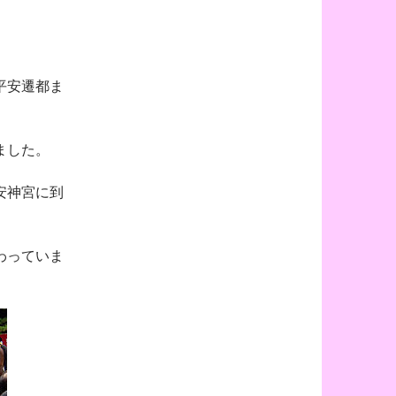
平安遷都ま
ました。
安神宮に到
わっていま