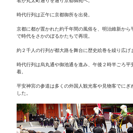
者が丸太町通りを通り京都御苑へ。
時代行列は正午に京都御所を出発。
京都に都が置かれた約千年間の風俗を、明治維新から
で時代をさかのぼるかたちで再現。
約２千人の行列が都大路を舞台に歴史絵巻を繰り広げ
時代行列は烏丸通や御池通を進み、午後２時半ごろ平
着。
平安神宮の参道は多くの外国人観光客や見物客でにぎ
した。