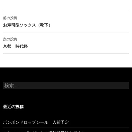
前の投稿
投稿ナビゲーション
お寿司型ソックス（靴下）
次の投稿
京都 時代祭
検索:
最近の投稿
ボンボンドロップシール 入荷予定