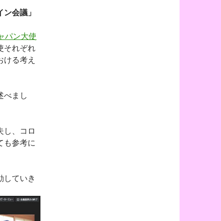
イン会議」
ャパン大使
使それぞれ
おける考え
述べまし
夫し、コロ
ても参考に
動していき