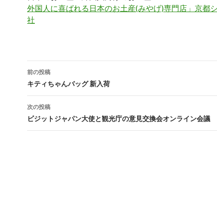
外国人に喜ばれる日本のお土産(みやげ)専門店」京都
社
前の投稿
投稿ナビゲーション
キティちゃんバッグ 新入荷
次の投稿
ビジットジャパン大使と観光庁の意見交換会オンライン会議