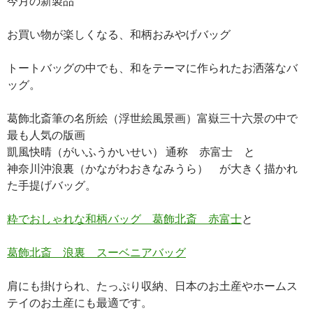
今月の新製品
お買い物が楽しくなる、和柄おみやげバッグ
トートバッグの中でも、和をテーマに作られたお洒落なバ
ッグ。
葛飾北斎筆の名所絵（浮世絵風景画）富嶽三十六景の中で
最も人気の版画
凱風快晴（がいふうかいせい） 通称 赤富士 と
神奈川沖浪裏（かながわおきなみうら） が大きく描かれ
た手提げバッグ。
粋でおしゃれな和柄バッグ 葛飾北斎 赤富士
と
葛飾北斎 浪裏 スーベニアバッグ
肩にも掛けられ、たっぷり収納、日本のお土産やホームス
テイのお土産にも最適です。