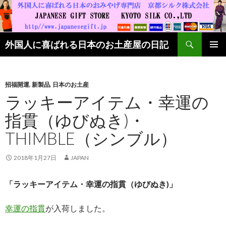
検索
外国人に喜ばれる日本のお土産屋の日記
コンテンツへ移動
招福開運
,
新製品
,
日本のお土産
ラッキーアイテム・幸運の
指貫（ゆびぬき)・
THIMBLE（シンブル）
2018年1月27日
JAPAN
「ラッキーアイテム・幸運の指貫（ゆびぬき)」
幸運の指貫
が入荷しました。