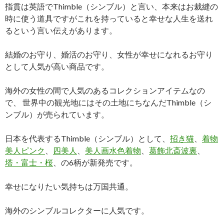
指貫は英語でThimble（シンブル）と言い、本来はお裁縫の
時に使う道具ですがこれを持っていると幸せな人生を送れ
るという言い伝えがあります。
結婚のお守り、婚活のお守り、女性が幸せになれるお守り
として人気が高い商品です。
海外の女性の間で人気のあるコレクションアイテムなの
で、 世界中の観光地にはその土地にちなんだThimble（シ
ンブル）が売られています。
日本を代表するThimble（シンブル）として、
招き猫
、
着物
美人ピンク
、
四美人
、
美人画水色着物
、
葛飾北斎波裏
、
塔・富士・桜
、の6柄が新発売です。
幸せになりたい気持ちは万国共通。
海外のシンブルコレクターに人気です。