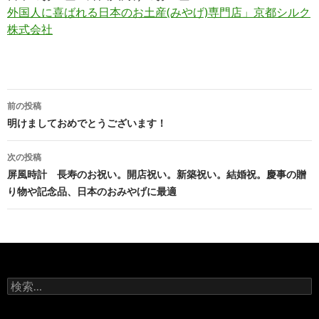
外国人に喜ばれる日本のお土産(みやげ)専門店」京都シルク
株式会社
前の投稿
投稿ナビゲーション
明けましておめでとうございます！
次の投稿
屏風時計 長寿のお祝い。開店祝い。新築祝い。結婚祝。慶事の贈
り物や記念品、日本のおみやげに最適
検索: