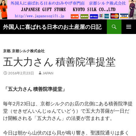
検索
外国人に喜ばれる日本のお土産屋の日記
コンテンツへ移動
京都
,
京都シルク株式会社
五大力さん 積善院準提堂
2016年2月23日
JAPAN
「五大力さん 積善院準提堂」
毎年2月23日は、京都シルクのお店の北側にある積善院準提
堂（せきぜんいんじゅんていどう）で五大力菩薩が一日だ
け開帳される「五大力さん」の法要が営まれます。
今日は朝から山伏のほら貝が鳴り響き、聖護院通りは多く