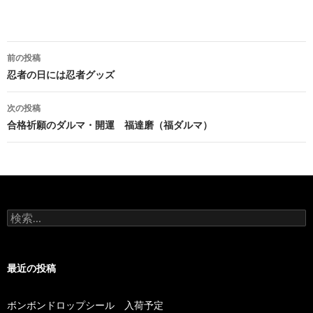
前の投稿
投稿ナビゲーション
忍者の日には忍者グッズ
次の投稿
合格祈願のダルマ・開運 福達磨（福ダルマ）
検索:
最近の投稿
ボンボンドロップシール 入荷予定