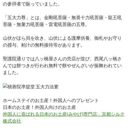
の参拝者で賑っていました。
「五大力尊」とは、金剛吼菩薩・無畏十力吼菩薩・龍王吼
菩薩・無量力吼菩薩・雷電吼菩薩の五尊。
山伏がほら貝を吹き、山伏による護摩供養、御札やお守り
の授与、粕汁の無料接待等があります。
聖護院通りでは八ッ橋屋さんの売店が並び、西尾八ッ橋さ
んでは餅つきが行われ無料で餅やぜんざいが振舞われてい
ました。
ホームステイのお土産！外国人へのプレゼント
日本のお土産！外国人向けのお土産
外国人に喜ばれる日本のお土産(みやげ)専門店」京都シルク
株式会社